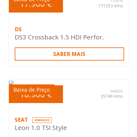
17.900 €
11/2019
171253 Kms
DS
DS3 Crossback 1.5 HDI Perfor.
SABER MAIS
Baixa de Preço
18.900 €
06/2023
35749 Kms
SEAT
SEMINOVO
Leon 1.0 TSI Style