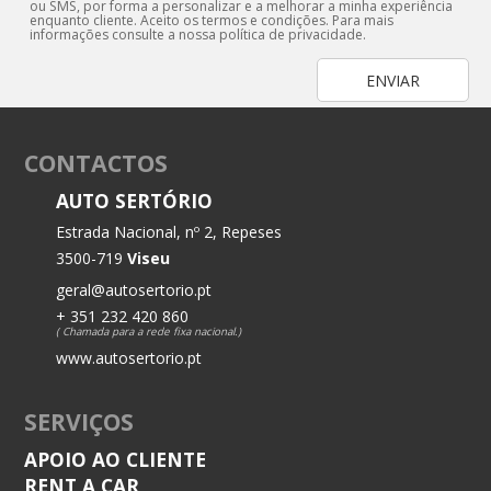
ou SMS, por forma a personalizar e a melhorar a minha experiência
enquanto cliente. Aceito os termos e condições. Para mais
informações consulte a nossa
política de privacidade.
CONTACTOS
AUTO SERTÓRIO
Estrada Nacional, nº 2, Repeses
3500-719
Viseu
geral@autosertorio.pt
+ 351 232 420 860
( Chamada para a rede fixa nacional.)
www.autosertorio.pt
SERVIÇOS
APOIO AO CLIENTE
RENT A CAR