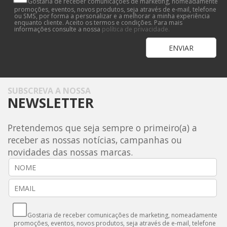
Gostaria de receber comunicações de marketing, nomeadamente
promoções, eventos, novos produtos, seja através de e-mail, telefone
ou SMS, por forma a personalizar e a melhorar a minha experiência
enquanto cliente. Aceito os termos e condições. Para mais
informações consulte a nossa
política de privacidade.
SUBSCREVA A NOSSA
NEWSLETTER
Pretendemos que seja sempre o primeiro(a) a
receber as nossas notícias, campanhas ou
novidades das nossas marcas.
Gostaria de receber comunicações de marketing, nomeadamente
promoções, eventos, novos produtos, seja através de e-mail, telefone