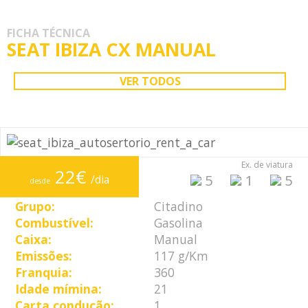
FICHA TÉCNICA
SEAT IBIZA CX MANUAL
VER TODOS
Ex. de viatura
22€
5
1
5
/dia
desde
Grupo:
Citadino
Combustível:
Gasolina
Caixa:
Manual
Emissões:
117 g/Km
Franquia:
360
Idade mímina:
21
Carta condução:
1